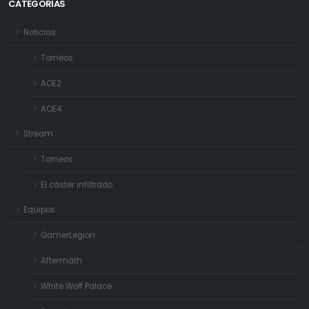
CATEGORÍAS
Noticias
Torneos
AOE2
AOE4
Stream
Torneos
El cáster infiltrado
Equipos
GamerLegion
Aftermath
White Wolf Palace